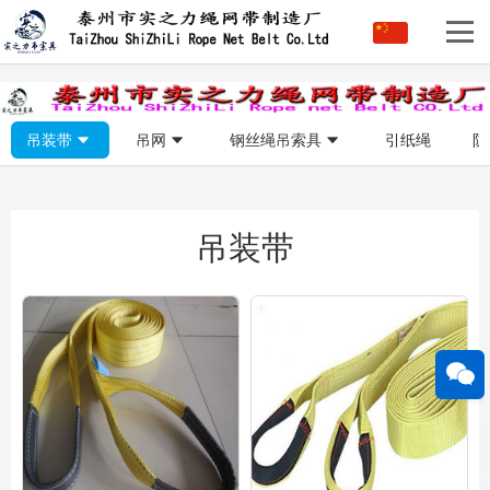
吊装带
吊网
钢丝绳吊索具
引纸绳
防
吊装带