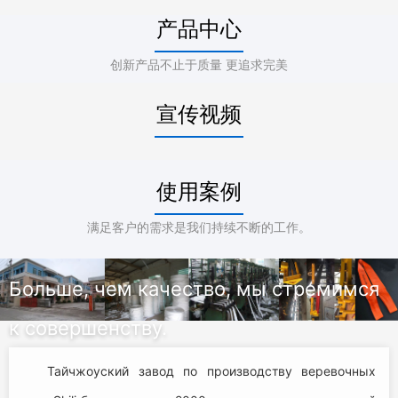
产品中心
创新产品不止于质量 更追求完美
宣传视频
使用案例
满足客户的需求是我们持续不断的工作。
Больше, чем качество, мы стремимся
к совершенству.
Тайчжоуский завод по производству веревочных