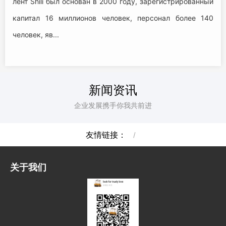
лент Shili был основан в 2000 году, зарегистрированный
капитал 16 миллионов человек, персонал более 140
человек, яв...
新闻资讯
企业发展携手你我共前进
友情链接：
/
关于我们