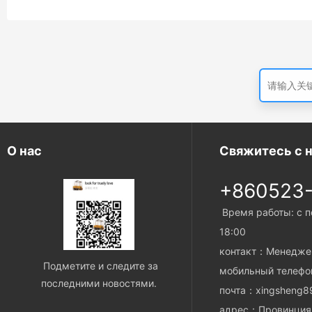
ЕВЗ круглый вагон с подъёмной лентой
Camisole
множест
О нас
Свяжитесь с 
+860523
Время работы: с п
18:00
контакт：Менедже
Подметите и следите за
мобильный телеф
последними новостями.
почта：xingsheng8
адрес：Провинция 