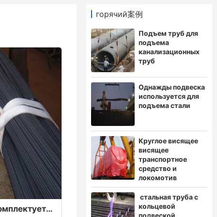
горячий案例
Подъем труб для
подъема
канализационных
труб
Однажды подвеска
используется для
подъема стали
Круглое висящее
висящее
транспортное
средство и
локомотив
стальная труба с
кольцевой
Подъемная сталь комплектуется одноразовой подъемной лентой, которая применяется к выходу из стали, которая поднимается вместе со сталью и отправляется клиенту
подвеской