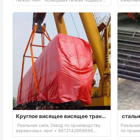
для перевозки крупнотоннажных
Производс
химических контейнеров
труб дл
труб
Круглое висящее висящее транспортное средство и локомотив
Реальная сила Завод по производству
Реальная
веревочных лент + 8613142869696
по прои
Производство круглых подъемных лент
+861314