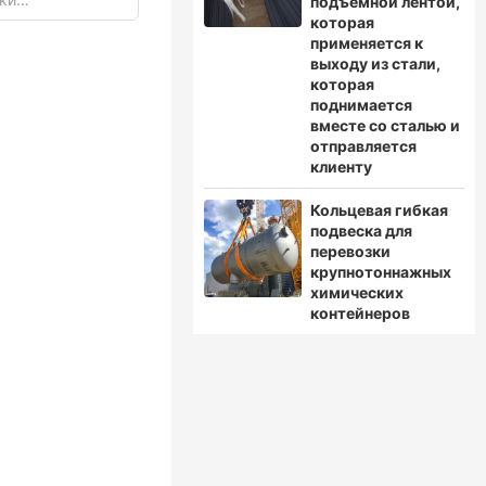
подъемной лентой,
одство одной
которая
ы подвеска
применяется к
ма стали
выходу из стали,
которая
поднимается
вместе со сталью и
отправляется
клиенту
Кольцевая гибкая
подвеска для
перевозки
крупнотоннажных
химических
контейнеров