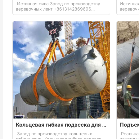
Истинная сила Завод по производству
Истинная
веревочных лент +8613142869696
веревоч
Производство плоских подвесных сетей
Произво
Грузовые сети с плоской лентой
Подвеск
используются для перевозки удобрений,
подъема 
цемента и массовых грузов в мешках
где он н
Кольцевая гибкая подвеска для перевозки крупнотоннажных химических контейнеров
Завод по производству кольцевых
Реальная
гибких лент Кольцевая гибкая подвеска
канатны