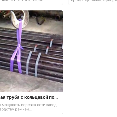
тво трубных лент Подъем
+8613142869696 Произв
я подъема канализационных
-секс -подвески Однажд
используется для подъе
стальная труба с кольцевой подвеской
 мощность веревка сети завод
зводству ремней
2869696 Производство Ring