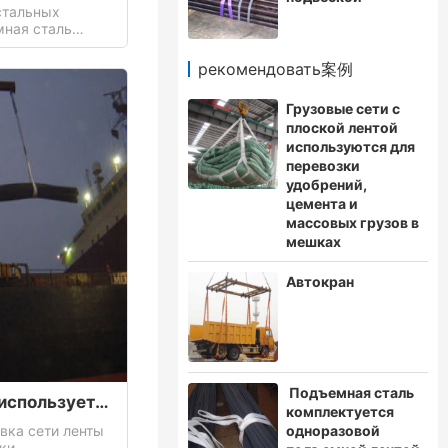
стальных
вой подъемной
ется к выходу из
рекомендовать案例
тся вместе со
клиенту
Грузовые сети с
плоской лентой
используются для
перевозки
удобрений,
цемента и
массовых грузов в
мешках
Автокран
Подъемная сталь
Однажды подвеска используется для подъема стали
комплектуется
вка сети ленты
одноразовой
ки