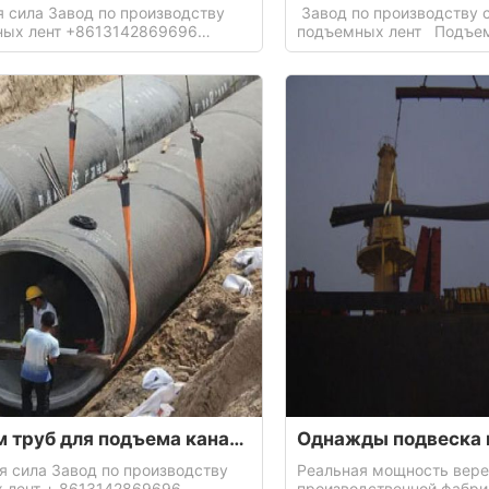
 сила Завод по производству
Завод по производству 
ных лент +8613142869696
подъемных лент Подъемная сталь
дство автомобильных кранов
комплектуется одноразо
а автомобиля используется для
лентой, которая применя
автомобиля на борт или в место,
стали, которая поднимае
е может быть прямо на месте
сталью и отправляется 
Подъем труб для подъема канализационных труб
 сила Завод по производству
Реальная мощность вере
х лент + 8613142869696
производственной фабри