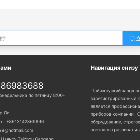
, Кольцо камизола имеет
во гибких методов связывания.
нами
Навигация снизу
-86983688
Тайчжоуский завод по 
онедельника по пятницу 8:00-
зарегистрированный к
является профессион
р Ли
приборов компании. О
он：+8613142869696
оборудование, строгое
постоянно развиватьс
99@hotmail.com
Цзянсу Taizhou Gaogang