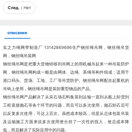
След.：
Нет
описание
实之力绳网带制造厂 13142869696生产钢丝绳
吊网
，钢丝绳吊货
网，钢丝绳吊装网
钢丝绳
吊网
是把重大货物转移到
吊网
上的用机械吊起来一种吊装防护
网，钢丝绳
吊网
构成一般是由网体、边绳、系绳等构件组成；适用于
港口码头、货场、工地、工厂等吊货防护。钢丝绳
吊网
配在起重机的
吊钩上使用，钢丝绳
吊网
是装卸重型物品的产品。
钢丝绳
吊网
产品解决了从采石场石料集装到运输一直到从船上卸货到
工程直接抛石等各个环节的问题，而且可以多次使用，抛石卸石后可
以反复多次使用，可达上百次。虽然成本较高，但是从总体包装吊装
及运输施工方面来说多次使用便分担了一次性的投入，使总成本降
低，而且解决了实际应用中的问题。