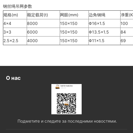
钢丝绳
吊网
参数
规格(m)
额定载荷(t)
网眼(mm)
边角钢绳
净重(K
4×4
8000
150×150
Φ16×1.5
100
3×3
6000
150×150
Φ13.5×1.5
84
2.5×2.5
4000
150×150
Φ11×1.5
69
О нас
Подметите и следите за последними новостями.