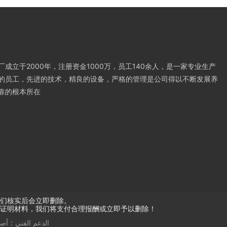
成立于2000年，注册资金1000万，员工140余人，是一家专业生产
的员工，先进的技术，精良的设备，严格的管理是公司得以不断发展养
靠的根本所在
们核实后会立即删除。
证明材料，我们将支付合理报酬或立即予以删除！
الدعم الفني：
أصد