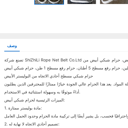
وصف
تصنع شركة ShiZhiLi Rope Net Belt Co.Ltd حزام شبكي أبيض، حزام شبكي مسطح أحادي الاتجاه من البوليستر الأبيض، أحزمة رفع للاستخدام مرة واحدة، حزام رفع أبيض، حزام شبكي مسطح أبيض، حزام شبكي أبيض من
حزام شبكي مسطح أحادي الاتجاه من البوليستر الأبيض
اد. يعد هذا الحزام عالي الجودة خيارًا ممتازًا للمحترفين الذين يطلبون
أداءً موثوقًا به وسهولة استثنائية في الاستخدام.
الميزات الرئيسية لحزام شبكي أبيض:
1. مادة بوليستر ممتازة:
2. تصميم أحادي الاتجاه لا نهاية له: