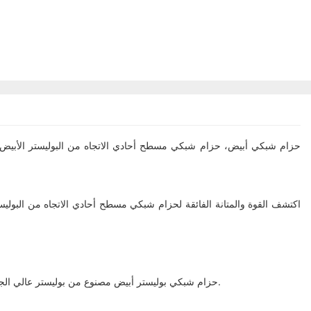
اكتشف القوة والمتانة الفائقة لحزام شبكي مسطح أحادي الاتجاه من البوليس
حزام شبكي بوليستر أبيض مصنوع من بوليستر عالي الجودة، مشهور بقوته ومقاومته للتآكل والتلف. لا يوفر اللون الأبيض مظهرًا نظيفًا واحترافيًا فحسب، بل يشير أيضًا إلى تركيبة مادة الحزام وحدود الحمل العامل.