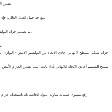
يضمن التصميم أحادي الاتجاه لا نهاية له لحزام الحزام توزيع الحمل بالتساوي عبر العرض الكامل للحزام، مما يقلل من خطر نقاط التآكل المركزة ويطيل عمر الحزام.
مع حد حمل العمل العالي، فإن حزام الحزام هذا قادر على التعامل مع الأحمال الثقيلة بسهولة. إنه خيار مثالي لرفع ونقل مجموعة متنوعة من المواد، بما في ذلك الفولاذ والآلات ومواد البناء.
تم تصميم حزام البوليستر الأبيض لمقاومة التآكل، مما يوفر حماية إضافية ضد التلف أثناء الاستخدام. تضمن هذه الميزة بقاء الحزام سليمًا وعمليًا حتى في ظروف التشغيل القاسية.
يجعل التصميم المسطح لحزام الحزام من السهل التعامل معه وتخزينه. إنه خفيف الوزن ومرن ويمكن لفه أو لفه بسهولة للتخزين المدمج عند عدم الاستخدام.
حزام شبكي مسطح لا نهائي أحادي الاتجاه من البوليستر الأبيض - التوازن المث
يسمح التصميم أحادي الاتجاه اللانهائي بأداء ثابت، بينما يضمن الحزام الأبي
ارفع مستوى عمليات مناولة المواد الخاصة بك باستخدام حزام الحزام المسطح لا نهائي أحادي الاتجاه من البوليستر الأبيض وجرب الفرق في الجودة والأداء. ثق في هذا الحزام لتلبية متطلبات الرفع الخاصة بك بثقة وكفاءة.