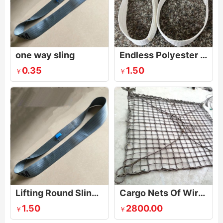
one way sling
Endless Polyester Lifting Sling Synthetic Webbing Strap Crane Pull
0.35
1.50
￥
￥
Lifting Round Slings Endless Polyester Webbing Straps
Cargo Nets Of Wire Rope
1.50
2800.00
￥
￥