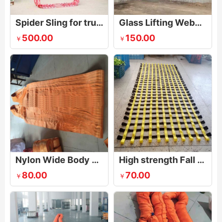
Spider Sling for truck crane
Glass Lifting Webbing Sling
500.00
150.00
￥
￥
Nylon Wide Body Heavy Duty Basket Web Sling
High strength Fall Arrest Safety Net
80.00
70.00
￥
￥