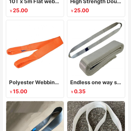
10T x 5m Flat webbing sling Safety Factor 6:1
High Strength Double Ply Webbing Sling
25.00
25.00
￥
￥
Polyester Webbing Sling Eye And Eye_Four Layers 10 Ton Lifting Strap
Endless one way sling
15.00
0.35
￥
￥