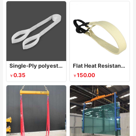
Single-Ply polyester Sling
Flat Heat Resistant Sling
0.35
150.00
￥
￥