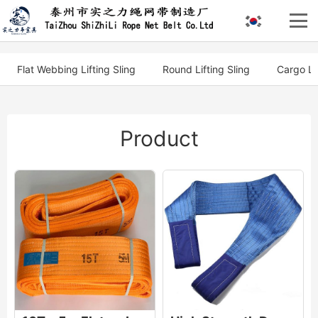
Flat Webbing Lifting Sling
Round Lifting Sling
Cargo Li
Product