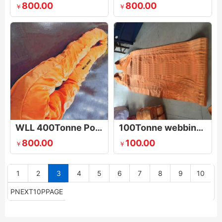
800.00
800.00
￥
￥
WLL 400Tonne Polyester Round Sling
100Tonne webbing sling
800.00
100.00
￥
￥
1
2
3
4
5
6
7
8
9
10
PNEXT10PPAGE