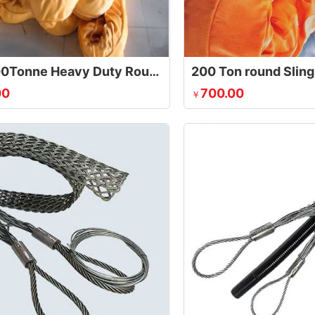
WLL300Tonne Heavy Duty Round Sling
200 Ton round Sling
00
700.00
￥