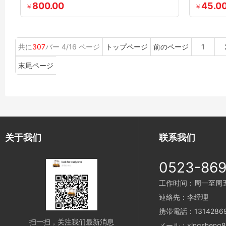
800.00
45.0
￥
￥
共に
307
バー 4/16 ページ
トップページ
前のページ
1
末尾ページ
关于我们
联系我们
0523-86
工作时间：周一至周五 8
連絡先：李经理
携帯電話：13142869
扫一扫，关注我们最新消息
メール：xingsheng89