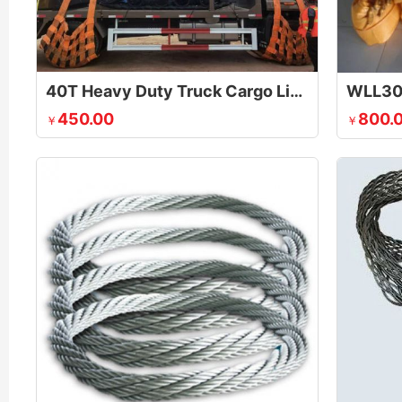
40T Heavy Duty Truck Cargo Lifting Net
450.00
800.
￥
￥