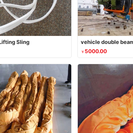
ifting Sling
vehicle double beam 
5000.00
￥