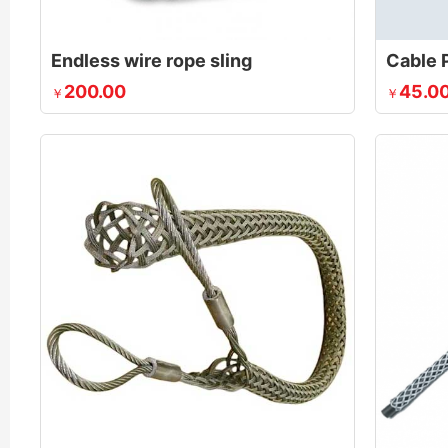
Endless wire rope sling
200.00
45.0
￥
￥