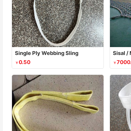
Single Ply Webbing Sling
0.50
7000
￥
￥