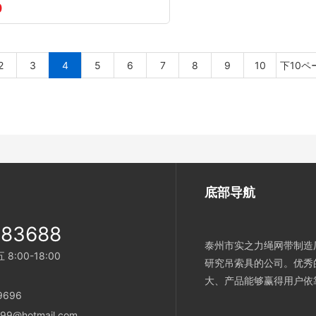
0
2
3
4
5
6
7
8
9
10
下10ペ
底部导航
983688
泰州市实之力绳网带制造厂
:00-18:00
研究吊索具的公司。优秀
大、产品能够赢得用户依
696
9@hotmail.com