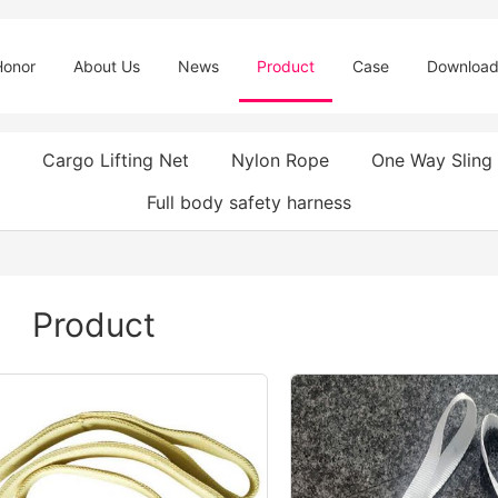
Honor
About Us
News
Product
Case
Downloa
Cargo Lifting Net
Nylon Rope
One Way Sling
Full body safety harness
Product