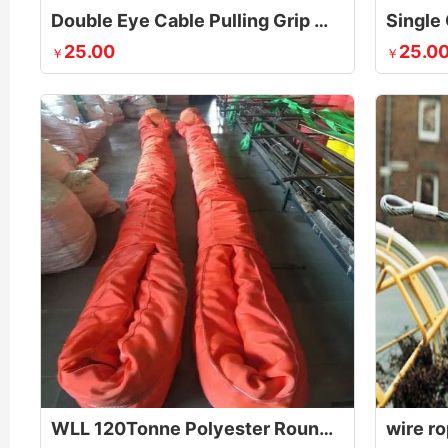
Double Eye Cable Pulling Grip Wire Mesh Puller
25.00
25.0
￥
￥
WLL 120Tonne Polyester Round Slings
wire ro