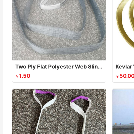
Two Ply Flat Polyester Web Sling Belt
Kevlar
1.50
50.0
￥
￥