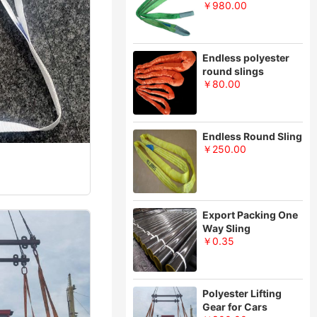
￥980.00
Endless polyester
round slings
￥80.00
Endless Round Sling
￥250.00
Export Packing One
Way Sling
￥0.35
Polyester Lifting
Gear for Cars