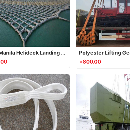
Sisal / Manila Helideck Landing Net
Polyester Lifting Ge
.00
800.00
￥