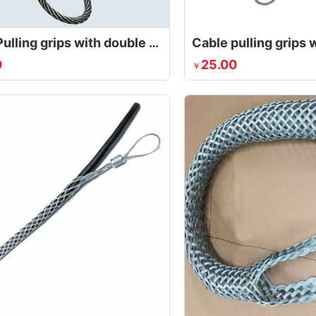
Cable Pulling grips with double eyelets and laterally open
0
25.00
￥