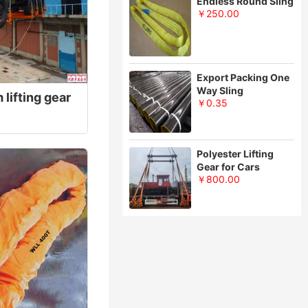
Endless Round Sling
￥250.00
Export Packing One
Way Sling
lifting gear
￥0.35
Polyester Lifting
Gear for Cars
￥800.00