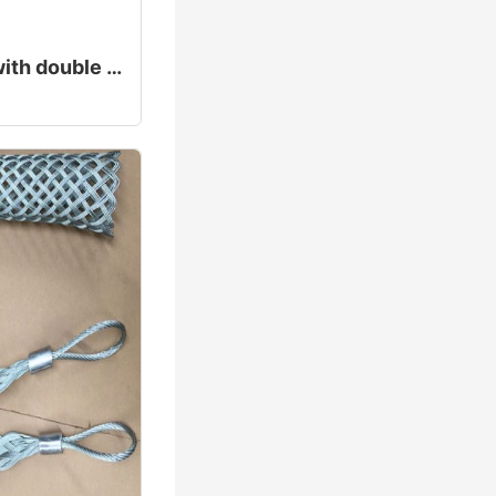
Cable pulling grips with double eyelet