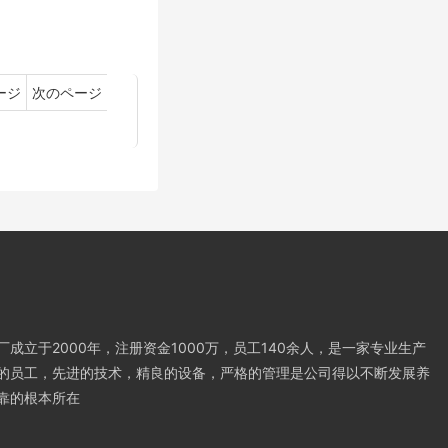
ージ
次のページ
成立于2000年，注册资金1000万，员工140余人，是一家专业生产
的员工，先进的技术，精良的设备，严格的管理是公司得以不断发展养
靠的根本所在