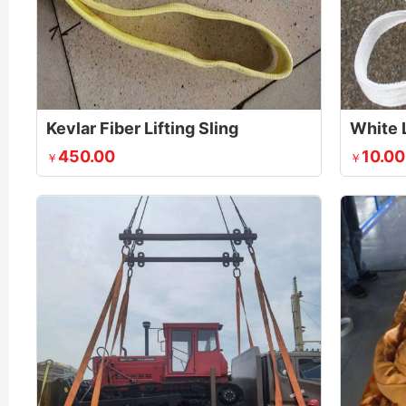
Kevlar Fiber Lifting Sling
White L
450.00
10.00
￥
￥