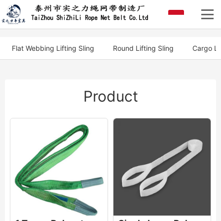
Flat Webbing Lifting Sling
Round Lifting Sling
Cargo Li
Product