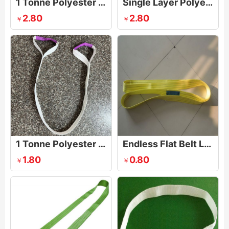
1 Tonne Polyester Duplex Webbing Lifting Sling Belt Strap
Single Layer Polyester Lifting Belt-Polyester Webbing Sling
2.80
2.80
￥
￥
1 Tonne Polyester Single layer Webbing Lifting Sling Belt
Endless Flat Belt Lifting Sling
1.80
0.80
￥
￥