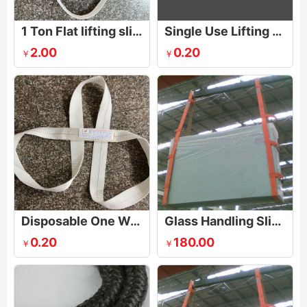
1 Ton Flat lifting sling strap white webbing sling
Single Use Lifting Sling
2.00
0.20
￥
￥
Disposable One Way Sling
Glass Handling Sling
0.20
180.00
￥
￥