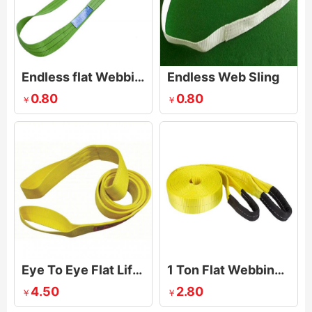
Endless flat Webbing sling
Endless Web Sling
0.80
0.80
￥
￥
Eye To Eye Flat Lifting Sling
1 Ton Flat Webbing Sling-Duplex Lifting Slings
4.50
2.80
￥
￥