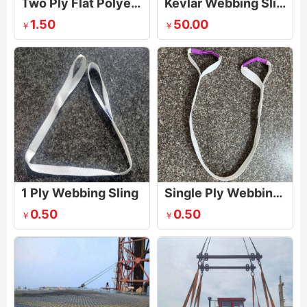
Two Ply Flat Polyester Web Sling Belt
Kevlar Webbing Sling
1.50
50.00
￥
￥
1 Ply Webbing Sling
Single Ply Webbing Sling
0.50
0.50
￥
￥