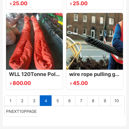
25.00
25.00
￥
￥
WLL 120Tonne Polyester Round Slings
wire rope pulling grip (mesh)
800.00
45.00
￥
￥
1
2
3
4
5
6
7
8
9
10
PNEXT10PPAGE