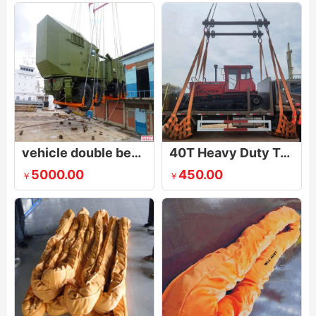
vehicle double beam lifting gear
40T Heavy Duty Truck Cargo Lifting Net
5000.00
450.00
￥
￥