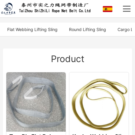
Flat Webbing Lifting Sling
Round Lifting Sling
Cargo Li
Product