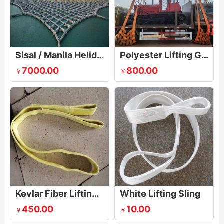
Sisal / Manila Helideck Landing Net
Polyester Lifting Gear for Cars
7000.00
800.00
￥
￥
Kevlar Fiber Lifting Sling
White Lifting Sling
450.00
10.00
￥
￥